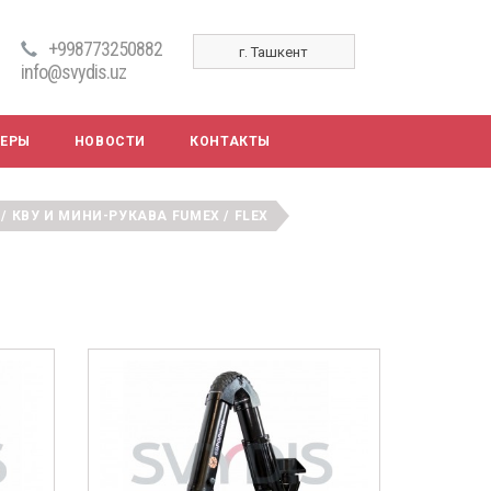
+998773250882
г. Ташкент
info@svydis.uz
НЕРЫ
НОВОСТИ
КОНТАКТЫ
 КВУ И МИНИ-РУКАВА FUMEX / FLEX