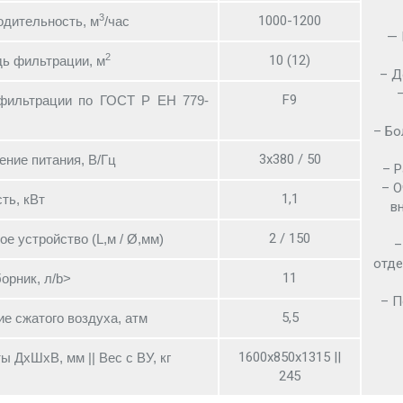
3
1000-1200
одительность, м
/час
— 
2
10 (12)
ь фильтрации, м
– Д
F9
фильтрации по ГОСТ Р ЕН 779-
– Бо
3х380 / 50
ние питания, В/Гц
– 
– О
1,1
ть, кВт
в
2 / 150
е устройство (L,м / Ø,мм)
–
отде
11
орник, л/b>
– П
5,5
е сжатого воздуха, атм
1600х850х1315 ||
ы ДхШхВ, мм || Вес с ВУ, кг
245