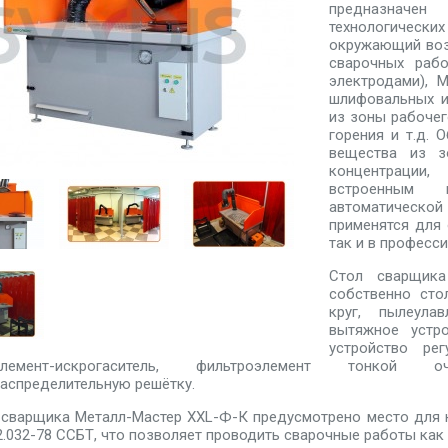
предназначе
технологическ
окружающий возд
сварочных раб
электродами), 
шлифовальных и
из зоны рабочег
горения и т.д.
вещества из з
концентрации
встроенным 
автоматической
применятся для 
так и в професс
Стол сварщика
собственно сто
круг, пылеула
вытяжное устро
устройство рег
оэлемент-искрогаситель, фильтроэлемент тонкой 
аспределительную решётку.
 сварщика Металл-Мастер XXL-Ф-К предусмотрено место для н
2.032-78 ССБТ, что позволяет проводить сварочные работы как 