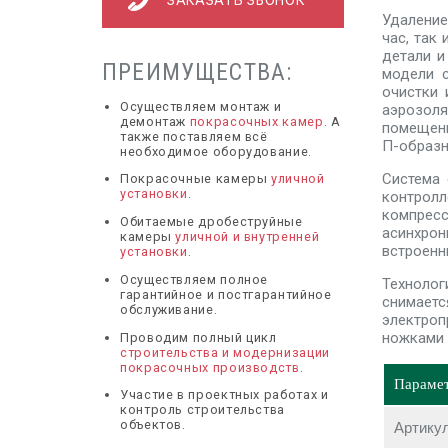
ЗАКАЗАТЬ ЗВОНОК
Удаление
час, так
детали и
ПРЕИМУЩЕСТВА:
модели 
очистки 
Осуществляем монтаж и
аэрозоля
демонтаж
покрасочных камер
. А
помещени
также поставляем всё
П-образн
необходимое оборудование.
Система 
Покрасочные камеры
уличной
установки
.
контрол
компрес
Обитаемые дробеструйные
асинхро
камеры
уличной и внутренней
встроенн
установки
.
Осуществляем полное
Технолог
гарантийное и постгарантийное
снимаетс
обслуживание.
электроп
ножками 
Проводим полный цикл
строительства и модернизации
покрасочных производств
.
Параме
Участие в проектных работах и
контроль строительства
объектов.
Артику