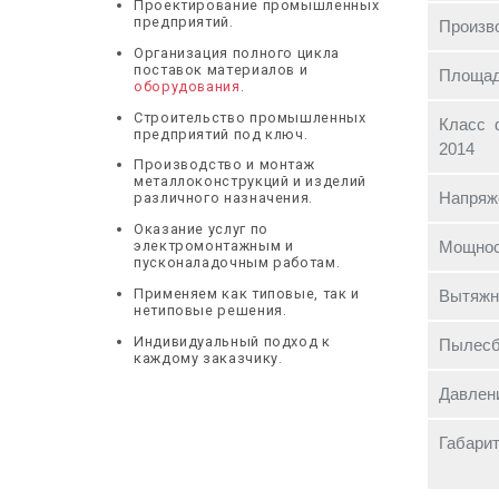
Проектирование промышленных
предприятий.
Произв
Организация полного цикла
поставок материалов и
Площад
оборудования
.
Строительство промышленных
Класс 
предприятий под ключ.
2014
Производство и монтаж
металлоконструкций и изделий
Напряже
различного назначения.
Оказание услуг по
Мощнос
электромонтажным и
пусконаладочным работам.
Применяем как типовые, так и
Вытяжно
нетиповые решения.
Индивидуальный подход к
Пылесб
каждому заказчику.
Давлени
Габарит