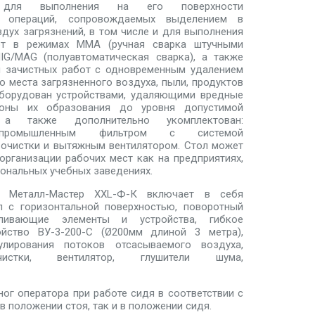
н для выполнения на его поверхности
их операций, сопровождаемых выделением в
ух загрязнений, в том числе и для выполнения
от в режимах ММА (ручная сварка штучными
MIG/MAG (полуавтоматическая сварка), а также
 зачистных работ с одновременным удалением
о места загрязненного воздуха, пыли, продуктов
 Оборудован устройствами, удаляющими вредные
оны их образования до уровня допустимой
, а также дополнительно укомплектован:
промышленным фильтром с системой
 очистки и вытяжным вентилятором. Стол может
организации рабочих мест как на предприятиях,
иональных учебных заведениях.
 Металл-Мастер XXL-Ф-К включает в себя
л с горизонтальной поверхностью, поворотный
вливающие элементы и устройства, гибкое
йство ВУ-3-200-С (Ø200мм длиной 3 метра),
улирования потоков отсасываемого воздуха,
очистки, вентилятор, глушители шума,
ог оператора при работе сидя в соответствии с
в положении стоя, так и в положении сидя.