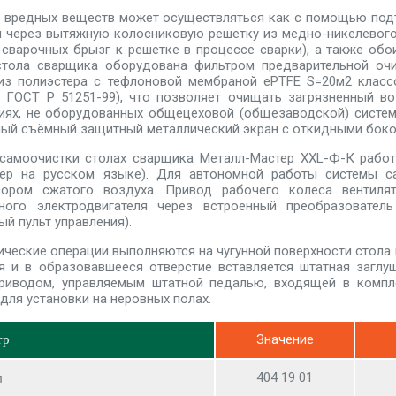
 вредных веществ может осуществляться как с помощью под
 и через вытяжную колосниковую решетку из медно-никелево
 сварочных брызг к решетке в процессе сварки), а также об
стола сварщика оборудована фильтром предварительной оч
из полиэстера с тефлоновой мембраной ePTFE S=20м2 класс
 ГОСТ Р 51251-99), что позволяет очищать загрязненный во
ях, не оборудованных общецеховой (общезаводской) систем
ый съёмный защитный металлический экран с откидными боков
самоочистки столах сварщика Металл-Мастер XXL-Ф-К работ
лер на русском языке). Для автономной работы системы с
сором сжатого воздуха. Привод рабочего колеса вентиля
нного электродвигателя через встроенный преобразователь
ый пульт управления).
ические операции выполняются на чугунной поверхности стола 
я и в образовавшееся отверстие вставляется штатная заглу
риводом, управляемым штатной педалью, входящей в компл
для установки на неровных полах.
Значение
тр
404 19 01
л