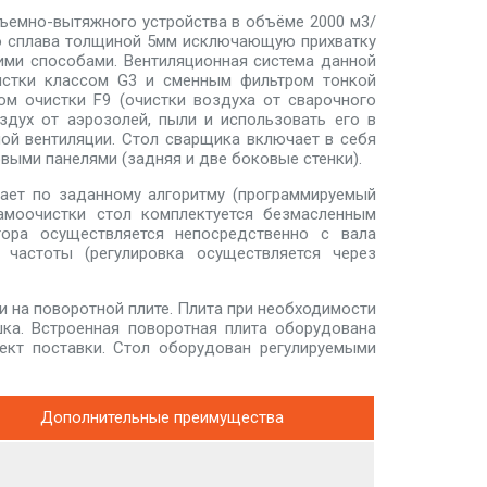
ъемно-вытяжного устройства в объёме 2000 м3/
го сплава толщиной 5мм исключающую прихватку
оими способами. Вентиляционная система данной
истки классом G3 и сменным фильтром тонкой
ом очистки F9 (очистки воздуха от сварочного
здух от аэрозолей, пыли и использовать его в
ой вентиляции. Стол сварщика включает в себя
ыми панелями (задняя и две боковые стенки).
ает по заданному алгоритму (программируемый
амоочистки стол комплектуется безмасленным
тора осуществляется непосредственно с вала
 частоты (регулировка осуществляется через
и на поворотной плите. Плита при необходимости
шка. Встроенная поворотная плита оборудована
ект поставки. Стол оборудован регулируемыми
Дополнительные преимущества