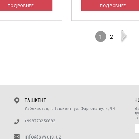
ПОДРОБНЕЕ
ПОДРОБНЕЕ
1
2
ТАШКЕНТ
Н
Узбекистан, г. Ташкент, ул. Фаргона йули, 94
В
л
к
+998773250882
info@svydis.uz